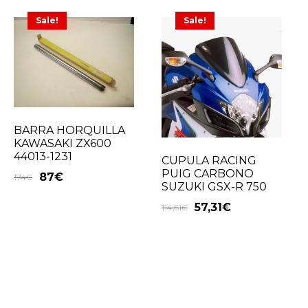
Sale!
Sale!
BARRA HORQUILLA
KAWASAKI ZX600
44013-1231
CUPULA RACING
PUIG CARBONO
87
€
174
€
SUZUKI GSX-R 750
57,31
€
114,61
€