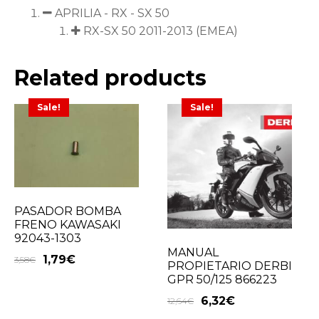
APRILIA - RX - SX 50
RX-SX 50 2011-2013 (EMEA)
Related products
Sale!
Sale!
PASADOR BOMBA
FRENO KAWASAKI
92043-1303
MANUAL
1,79
€
3,58
€
PROPIETARIO DERBI
GPR 50/125 866223
6,32
€
12,64
€