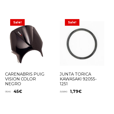
Sale!
Sale!
CARENABRIS PUIG
JUNTA TORICA
VISION COLOR
KAWASAKI 92055-
NEGRO
1251
45
€
1,79
€
90
€
3,58
€