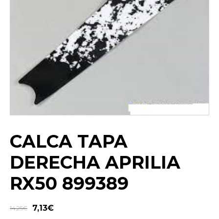
CALCA TAPA
DERECHA APRILIA
RX50 899389
7,13
€
14,25
€