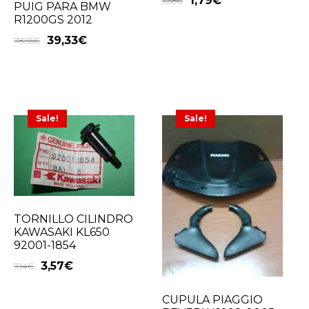
1,79
€
3,58
€
PUIG PARA BMW
R1200GS 2012
39,33
€
78,65
€
Sale!
Sale!
TORNILLO CILINDRO
KAWASAKI KL650
92001-1854
3,57
€
7,14
€
CUPULA PIAGGIO