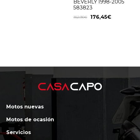
BEVERLY 1998-2005
583823
176,45
€
352,90
€
Motos nuevas
Motos de ocasión
Servicios