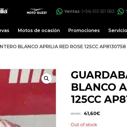
Ventas
: (+34) 610 551 583
evas
Motos de ocasión
Promociones
Servici
TERO BLANCO APRILIA RED ROSE 125CC AP8130758
GUARDAB
BLANCO A
125CC AP8
41,60
€
83,19
€
Out of stock