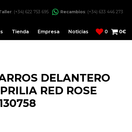
Taller
: (+34) 622 753 695
Recambios
: (+34) 633 446 273
os
Tienda
Empresa
Noticias
0
0
€
ARROS DELANTERO
PRILIA RED ROSE
130758