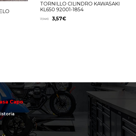
TORNILLO CILINDRO KAWASAKI
KL650 92001-1854
ELO
3,57
€
7,14
€
asa Capo
istoria