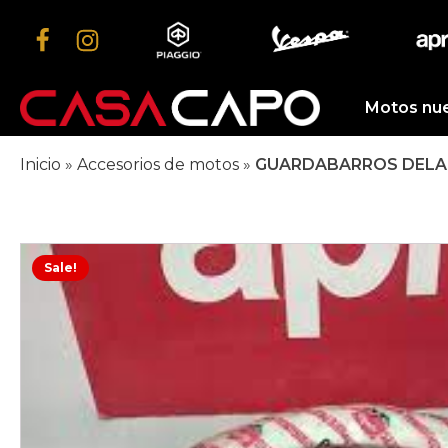
Motos nu
Inicio
»
Accesorios de motos
»
GUARDABARROS DELAN
Sale!