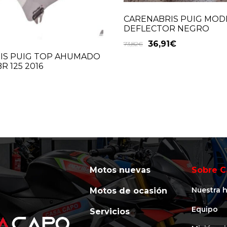
CARENABRIS PUIG MOD
DEFLECTOR NEGRO
36,91
€
73,82
€
IS PUIG TOP AHUMADO
R 125 2016
Motos nuevas
Sobre C
Nuestra h
Motos de ocasión
Equipo
Servicios