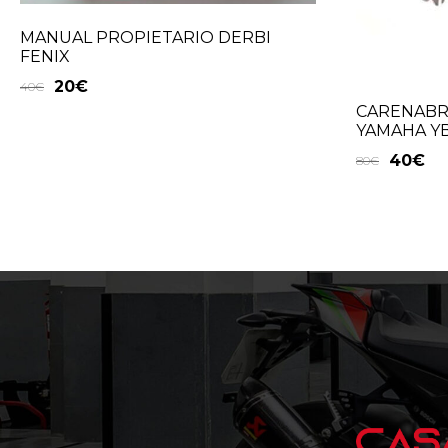
MANUAL PROPIETARIO DERBI
FENIX
20
€
40
€
CARENABR
YAMAHA YB
40
€
80
€