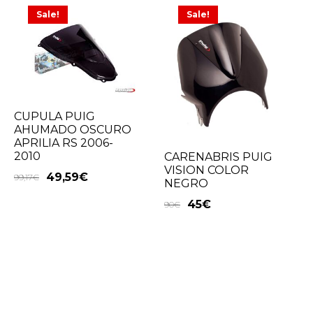
Sale!
Sale!
CUPULA PUIG
AHUMADO OSCURO
APRILIA RS 2006-
2010
CARENABRIS PUIG
VISION COLOR
49,59
€
99,17
€
NEGRO
45
€
90
€