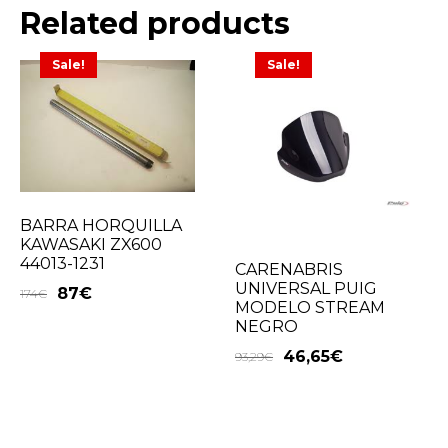
Related products
Sale!
Sale!
BARRA HORQUILLA
KAWASAKI ZX600
44013-1231
CARENABRIS
UNIVERSAL PUIG
87
€
174
€
MODELO STREAM
NEGRO
46,65
€
93,29
€