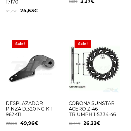
3,27
€
6,53
€
17170
24,63
€
49,25
€
Sale!
Sale!
DESPLAZADOR
CORONA SUNSTAR
PINZA D.320 NG K11
ACERO Z-46
962K11
TRIUMPH 1-5334-46
49,96
€
26,22
€
99,92
€
52,44
€