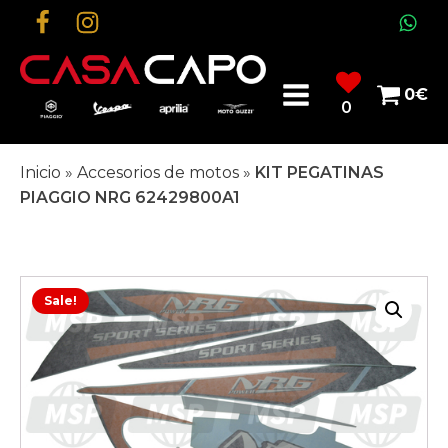
0
€
0
Inicio
»
Accesorios de motos
»
KIT PEGATINAS
PIAGGIO NRG 62429800A1
Sale!