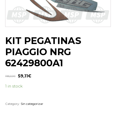
KIT PEGATINAS
PIAGGIO NRG
62429800A1
59,11
€
118,22
€
1 in stock
Category:
Sin categorizar