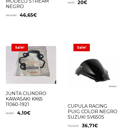
MODELO STREAM
20
€
40
€
NEGRO
46,65
€
93,29
€
Sale!
Sale!
JUNTA CILINDRO
KAWASAKI KX65
11060-1921
CUPULA RACING
PUIG COLOR NEGRO
4,10
€
8,19
€
SUZUKI SV650S
36,71
€
73,42
€