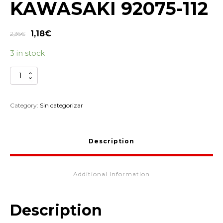
KAWASAKI 92075-112
1,18
€
2,36
€
3 in stock
SILENTBLOCK
CARROCERIA
KAWASAKI
92075-
Category:
Sin categorizar
112
quantity
Description
Additional Information
Description