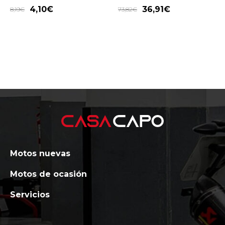
4,10
€
36,91
€
8,19
€
73,82
€
Motos nuevas
Motos de ocasión
Servicios