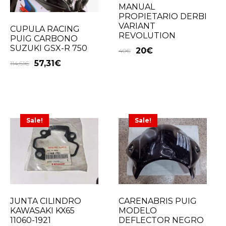
MANUAL
PROPIETARIO DERBI
VARIANT
CUPULA RACING
REVOLUTION
PUIG CARBONO
SUZUKI GSX-R 750
20
€
40
€
57,31
€
114,61
€
Sale!
Sale!
JUNTA CILINDRO
CARENABRIS PUIG
KAWASAKI KX65
MODELO
11060-1921
DEFLECTOR NEGRO