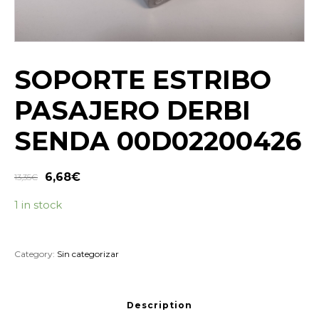
SOPORTE ESTRIBO
PASAJERO DERBI
SENDA 00D02200426
6,68
€
13,35
€
1 in stock
Category:
Sin categorizar
Description