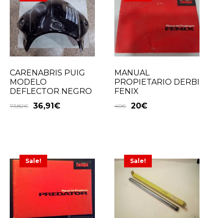
CARENABRIS PUIG
MANUAL
MODELO
PROPIETARIO DERBI
DEFLECTOR NEGRO
FENIX
36,91
€
20
€
73,82
€
40
€
Sale!
Sale!