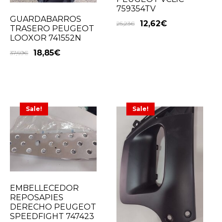
759354TV
GUARDABARROS
12,62
€
25,23
€
TRASERO PEUGEOT
LOOXOR 741552N
18,85
€
37,69
€
Sale!
Sale!
EMBELLECEDOR
REPOSAPIES
DERECHO PEUGEOT
SPEEDFIGHT 747423