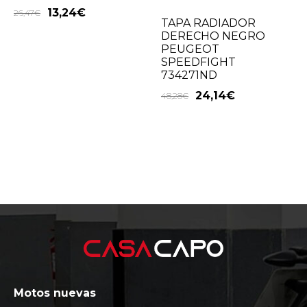
13,24
€
26,47
€
TAPA RADIADOR
DERECHO NEGRO
PEUGEOT
SPEEDFIGHT
734271ND
24,14
€
48,28
€
Motos nuevas