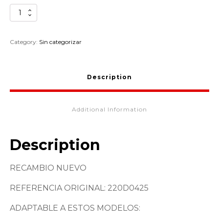
TORNILLO
INTERMITENTE
KAWASAKI
ZX1100
Category:
Sin categorizar
220D0425
quantity
Description
Additional Information
Description
RECAMBIO NUEVO
REFERENCIA ORIGINAL: 220D0425
ADAPTABLE A ESTOS MODELOS: