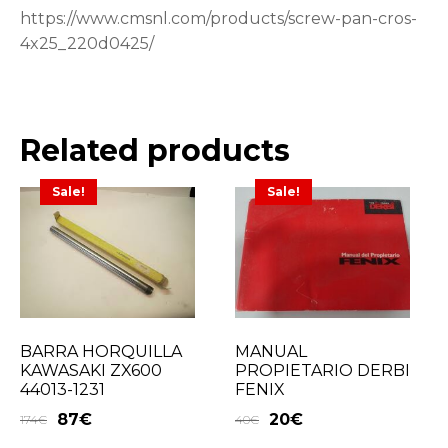
https://www.cmsnl.com/products/screw-pan-cros-
4x25_220d0425/
Related products
Sale!
Sale!
BARRA HORQUILLA
MANUAL
KAWASAKI ZX600
PROPIETARIO DERBI
44013-1231
FENIX
87
€
20
€
174
€
40
€