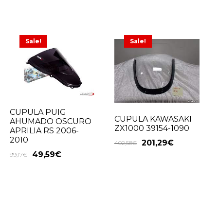
Sale!
Sale!
CUPULA PUIG
CUPULA KAWASAKI
AHUMADO OSCURO
ZX1000 39154-1090
APRILIA RS 2006-
2010
201,29
€
402,58
€
49,59
€
99,17
€