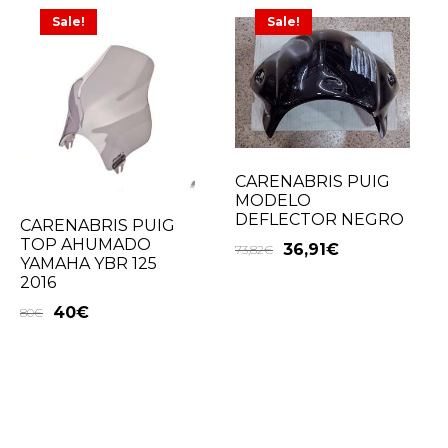
Sale!
Sale!
CARENABRIS PUIG
MODELO
DEFLECTOR NEGRO
CARENABRIS PUIG
TOP AHUMADO
36,91
€
73,82
€
YAMAHA YBR 125
2016
40
€
80
€