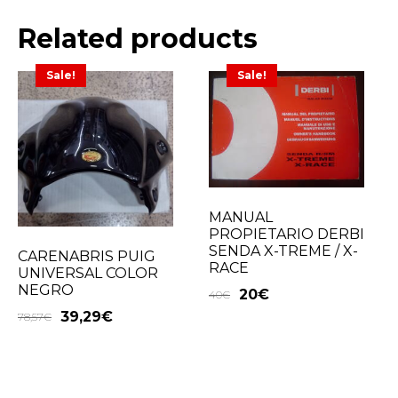
Related products
Sale!
Sale!
MANUAL
PROPIETARIO DERBI
SENDA X-TREME / X-
CARENABRIS PUIG
RACE
UNIVERSAL COLOR
NEGRO
20
€
40
€
39,29
€
78,57
€