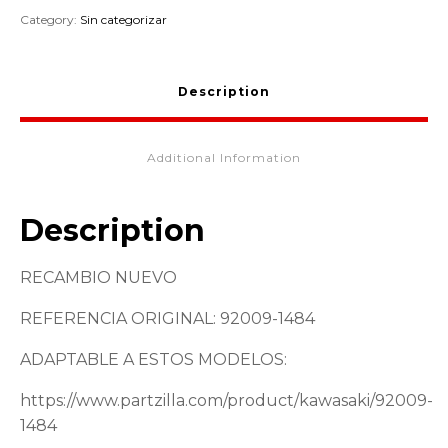
92009-
Category:
Sin categorizar
1484
quantity
Description
Additional Information
Description
RECAMBIO NUEVO
REFERENCIA ORIGINAL: 92009-1484
ADAPTABLE A ESTOS MODELOS:
https://www.partzilla.com/product/kawasaki/92009-
1484